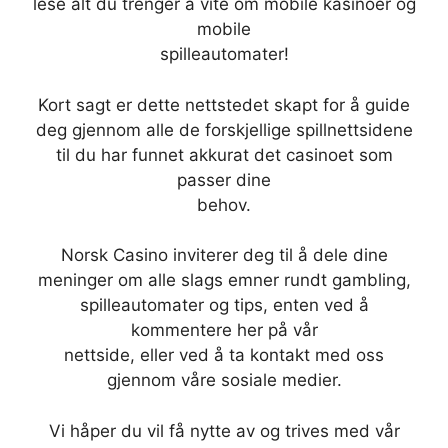
lese alt du trenger å vite om mobile kasinoer og
mobile
spilleautomater!
Kort sagt er dette nettstedet skapt for å guide
deg gjennom alle de forskjellige spillnettsidene
til du har funnet akkurat det casinoet som
passer dine
behov.
Norsk Casino inviterer deg til å dele dine
meninger om alle slags emner rundt gambling,
spilleautomater og tips, enten ved å
kommentere her på vår
nettside, eller ved å ta kontakt med oss
gjennom våre sosiale medier.
Vi håper du vil få nytte av og trives med vår