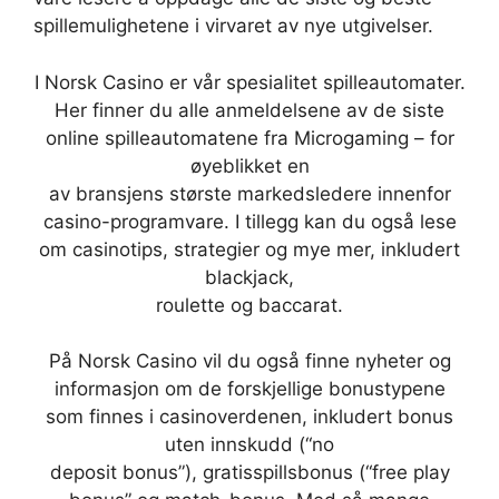
spillemulighetene i virvaret av nye utgivelser.
I Norsk Casino er vår spesialitet spilleautomater.
Her finner du alle anmeldelsene av de siste
online spilleautomatene fra Microgaming – for
øyeblikket en
av bransjens største markedsledere innenfor
casino-programvare. I tillegg kan du også lese
om casinotips, strategier og mye mer, inkludert
blackjack,
roulette og baccarat.
På Norsk Casino vil du også finne nyheter og
informasjon om de forskjellige bonustypene
som finnes i casinoverdenen, inkludert bonus
uten innskudd (“no
deposit bonus”), gratisspillsbonus (“free play